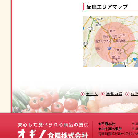
ホーム
業務内容
お
★甲府本社
〒400-0047 
★山中湖出張所
〒401-0
営業時間 08:30〜17: